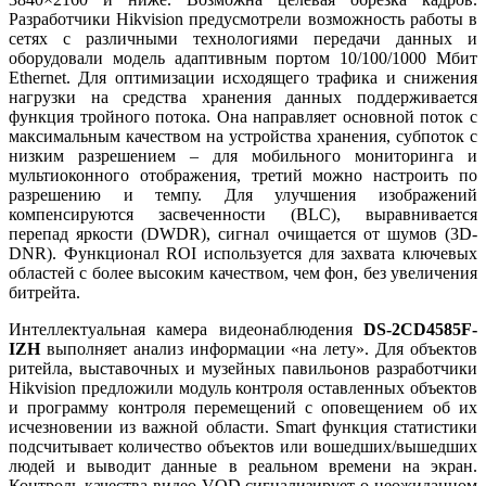
Разработчики Hikvision предусмотрели возможность работы в
сетях с различными технологиями передачи данных и
оборудовали модель адаптивным портом 10/100/1000 Мбит
Ethernet. Для оптимизации исходящего трафика и снижения
нагрузки на средства хранения данных поддерживается
функция тройного потока. Она направляет основной поток с
максимальным качеством на устройства хранения, субпоток с
низким разрешением – для мобильного мониторинга и
мультиоконного отображения, третий можно настроить по
разрешению и темпу. Для улучшения изображений
компенсируются засвеченности (BLC), выравнивается
перепад яркости (DWDR), сигнал очищается от шумов (3D-
DNR). Функционал ROI используется для захвата ключевых
областей с более высоким качеством, чем фон, без увеличения
битрейта.
Интеллектуальная камера видеонаблюдения
DS-2CD4585F-
IZH
выполняет анализ информации «на лету». Для объектов
ритейла, выставочных и музейных павильонов разработчики
Hikvision предложили модуль контроля оставленных объектов
и программу контроля перемещений с оповещением об их
исчезновении из важной области. Smart функция статистики
подсчитывает количество объектов или вошедших/вышедших
людей и выводит данные в реальном времени на экран.
Контроль качества видео VQD сигнализирует о неожиданном