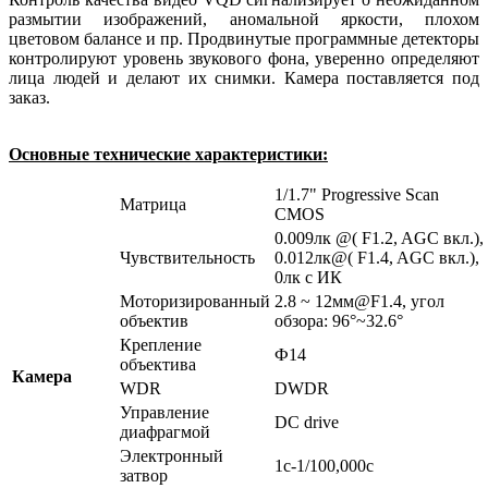
размытии изображений, аномальной яркости, плохом
цветовом балансе и пр. Продвинутые программные детекторы
контролируют уровень звукового фона, уверенно определяют
лица людей и делают их снимки. Камера поставляется под
заказ.
Основные технические характеристики:
1/1.7" Progressive Scan
Матрица
CMOS
0.009лк @( F1.2, AGC вкл.),
Чувствительность
0.012лк@( F1.4, AGC вкл.),
0лк с ИК
Моторизированный
2.8 ~ 12мм@F1.4, угол
объектив
обзора: 96°~32.6°
Крепление
Ф14
объектива
Камера
WDR
DWDR
Управление
DC drive
диафрагмой
Электронный
1c-1/100,000с
затвор