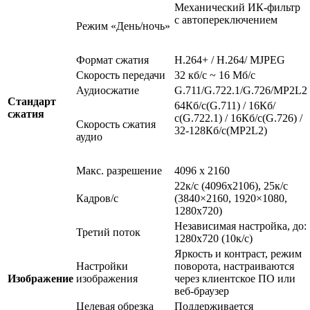
Механический ИК-фильтр
с автопереключением
Режим «День/ночь»
Формат сжатия
H.264+ / H.264/ MJPEG
Скорость передачи
32 кб/с ~ 16 Мб/с
Аудиосжатие
G.711/G.722.1/G.726/MP2L2
Стандарт
64Кб/с(G.711) / 16Кб/
сжатия
с(G.722.1) / 16Кб/с(G.726) /
Скорость сжатия
32-128Кб/с(MP2L2)
аудио
Макс. разрешение
4096 x 2160
22к/с (4096х2106), 25к/с
Кадров/с
(3840×2160, 1920×1080,
1280x720)
Независимая настройка, до:
Третий поток
1280x720 (10к/с)
Яркость и контраст, режим
Настройки
поворота, настраиваются
Изображение
изображения
через клиентское ПО или
веб-браузер
Целевая обрезка
Поддерживается