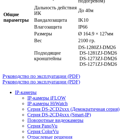
подогревом)
Дальность действия
До 40м
ИК
Общие
параметры
Вандалозащита
IK10
Влагозащита
IP66
Размеры
Ø 164.9 × 127мм
Вес
2100 гр.
DS-1280ZJ-DM26
Подходящие
DS-1281ZJ-DM26
кронштейны
DS-1273ZJ-DM26
DS-1271ZJ-DM26
Руководство по эксплуатации (PDF)
Руководство по эксплуатации (PDF)
IP-камеры
IP-камеры iFLOW
IP-камеры HiWatch
Серия DS-2CD2xxx (Демократичная серия)
Серия DS-2CD4xxx (Smart-IP)
Поворотные видеокамеры
Серия PanoVu
Серия ColorVu
Отраслевые решения