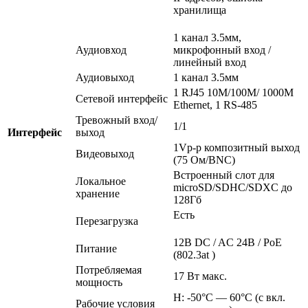
хранилища
1 канал 3.5мм,
Аудиовход
микрофонный вход /
линейный вход
Аудиовыход
1 канал 3.5мм
1 RJ45 10M/100M/ 1000М
Сетевой интерфейс
Ethernet, 1 RS-485
Тревожный вход/
1/1
Интерфейс
выход
1Vp-p композитный выход
Видеовыход
(75 Ом/BNC)
Встроенный слот для
Локальное
microSD/SDHC/SDXC до
хранение
128Гб
Есть
Перезагрузка
12В DC / AC 24В / PoE
Питание
(802.3at )
Потребляемая
17 Вт макс.
мощность
Н: -50°С — 60°С (с вкл.
Рабочие условия