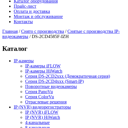
Каталог оборудования
Прайс-лист
Оплата и доставка
Монтаж и обслуживание
Контакты
Главная
/
Снято с производства
/
Снятые с производства IP-
видеокамеры
/
DS-2CD4585F-IZH
Каталог
IP-камеры
IP-камеры iFLOW
IP-камеры HiWatch
Серия DS-2CD2xxx (Демократичная серия)
Серия DS-2CD4xxx (Smart-IP)
Поворотные видеокамеры
Серия PanoVu
Серия ColorVu
Отраслевые решения
IP (NVR) видеорегистраторы
IP (NVR) iFLOW
IP (NVR) HiWatch
4-канальные
8-канальные