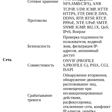
Сетевое хранение
NFS,SMB/CIFS), ANR
TCP/IP, UDP, ICMP, HTTP,
HTTPS, FTP, DHCP, DNS,
DDNS, RTP, RTSP, RTCP,
Протоколы
PPPoE, NTP, UPnP, SMTP,
SNMP, IGMP, 802.1X, QoS,
IPv6, Bonjour
Проверка подлинности
пользователя, водяной
Безопасность
знак, фильтрация IP-
адресов, анонимный
доступ
Сеть
ONVIF (PROFILE
Совместимость
S,PROFILE G), PSIA, CGI,
ISAPI
Обнаружение вторжения,
обнаружение движения,
распознавание лиц,
оповещение при
несанкционированных
Срабатывание
действиях,
тревоги
расфокусировка,
отключение сети, конфликт
IP адресов, ошибка