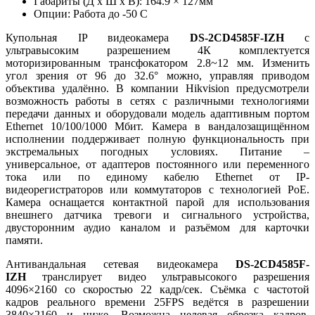
Габариты (Д х Ш х В): 164.9 × 127мм
Опции: Работа до -50 C
Купольная IP видеокамера
DS-2CD4585F-IZH
с
ультравысоким разрешением 4К комплектуется
моторизированным трансфокатором 2.8~12 мм. Изменить
угол зрения от 96 до 32.6° можно, управляя приводом
объектива удалённо. В компании Hikvision предусмотрели
возможность работы в сетях с различными технологиями
передачи данных и оборудовали модель адаптивным портом
Ethernet 10/100/1000 Мбит. Камера в вандалозащищённом
исполнении поддерживает полную функциональность при
экстремальных погодных условиях. Питание –
универсальное, от адаптеров постоянного или переменного
тока или по единому кабелю Ethernet от IP-
видеорегистраторов или коммутаторов с технологией PoE.
Камера оснащается контактной парой для использования
внешнего датчика тревоги и сигнального устройства,
двусторонним аудио каналом и разъёмом для карточки
памяти.
Антивандальная сетевая видеокамера
DS-2CD4585F-
IZH
транслирует видео ультравысокого разрешения
4096×2160 со скоростью 22 кадр/сек. Съёмка с частотой
кадров реального времени 25FPS ведётся в разрешении
3840×2160 и ниже. Возможна целевая обрезка кадров.