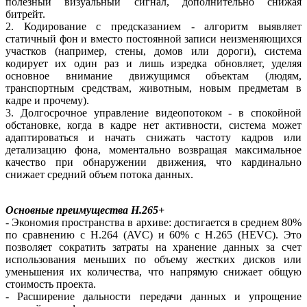
полезный визуальный сигнал, дополнительно снижая
битрейт.
2. Кодирование с предсказанием - алгоритм выявляет
статичный фон и вместо постоянной записи неизменяющихся
участков (например, стены, домов или дороги), система
кодирует их один раз и лишь изредка обновляет, уделяя
основное внимание движущимся объектам (людям,
транспортным средствам, животным, новым предметам в
кадре и прочему).
3. Долгосрочное управление видеопотоком - в спокойной
обстановке, когда в кадре нет активности, система может
адаптироваться и начать снижать частоту кадров или
детализацию фона, моментально возвращая максимальное
качество при обнаружении движения, что кардинально
снижает средний объем потока данных.
Основные преимущества H.265+
- Экономия пространства в архиве: достигается в среднем 80%
по сравнению с H.264 (AVC) и 60% с H.265 (HEVC). Это
позволяет сократить затраты на хранение данных за счет
использования меньших по объему жестких дисков или
уменьшения их количества, что напрямую снижает общую
стоимость проекта.
- Расширение дальности передачи данных и упрощение