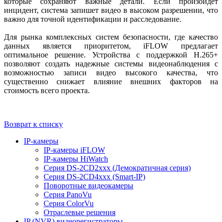
которые сохраняют важные детали. Если произойдет
инцидент, система запишет видео в высоком разрешении, что
важно для точной идентификации и расследование.
Для рынка комплексных систем безопасности, где качество
данных является приоритетом, iFLOW предлагает
оптимальное решение. Устройства с поддержкой H.265+
позволяют создать надежные системы видеонаблюдения с
возможностью записи видео высокого качества, что
существенно снижает влияние внешних факторов на
стоимость всего проекта.
Возврат к списку
IP-камеры
IP-камеры iFLOW
IP-камеры HiWatch
Серия DS-2CD2xxx (Демократичная серия)
Серия DS-2CD4xxx (Smart-IP)
Поворотные видеокамеры
Серия PanoVu
Серия ColorVu
Отраслевые решения
IP (NVR) видеорегистраторы