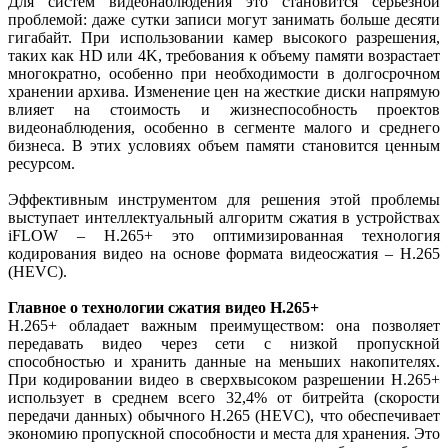
Для систем видеонаблюдения это становится серьёзной
проблемой: даже сутки записи могут занимать больше десяти
гигабайт. При использовании камер высокого разрешения,
таких как HD или 4K, требования к объему памяти возрастает
многократно, особенно при необходимости в долгосрочном
хранении архива. Изменение цен на жесткие диски напрямую
влияет на стоимость и жизнеспособность проектов
видеонаблюдения, особенно в сегменте малого и среднего
бизнеса. В этих условиях объем памяти становится ценным
ресурсом.
Эффективным инструментом для решения этой проблемы
выступает интеллектуальный алгоритм сжатия в устройствах
iFLOW – H.265+ это оптимизированная технология
кодирования видео на основе формата видеосжатия – H.265
(HEVC).
Главное о технологии сжатия видео H.265+
H.265+ обладает важным преимуществом: она позволяет
передавать видео через сети с низкой пропускной
способностью и хранить данные на меньших накопителях.
При кодировании видео в сверхвысоком разрешении H.265+
использует в среднем всего 32,4% от битрейта (скорости
передачи данных) обычного H.265 (HEVC), что обеспечивает
экономию пропускной способности и места для хранения. Это