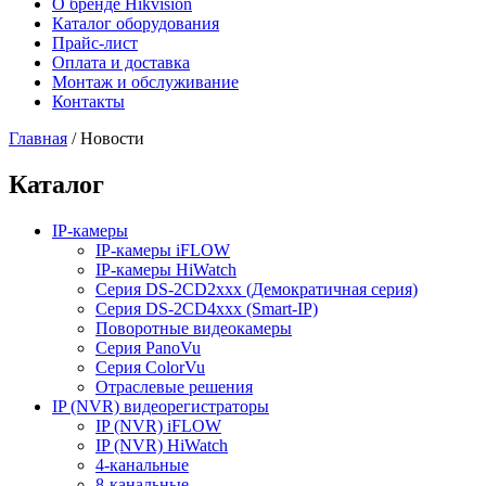
О бренде Hikvision
Каталог оборудования
Прайс-лист
Оплата и доставка
Монтаж и обслуживание
Контакты
Главная
/
Новости
Каталог
IP-камеры
IP-камеры iFLOW
IP-камеры HiWatch
Серия DS-2CD2xxx (Демократичная серия)
Серия DS-2CD4xxx (Smart-IP)
Поворотные видеокамеры
Серия PanoVu
Серия ColorVu
Отраслевые решения
IP (NVR) видеорегистраторы
IP (NVR) iFLOW
IP (NVR) HiWatch
4-канальные
8-канальные