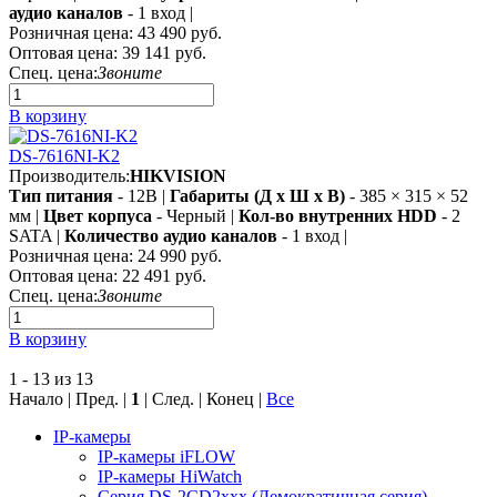
аудио каналов
- 1 вход |
Розничная цена:
43 490 руб.
Оптовая цена:
39 141 руб.
Спец. цена:
Звоните
В корзину
DS-7616NI-K2
Производитель:
HIKVISION
Тип питания
- 12В |
Габариты (Д х Ш х В)
- 385 × 315 × 52
мм |
Цвет корпуса
- Черный |
Кол-во внутренних HDD
- 2
SATA |
Количество аудио каналов
- 1 вход |
Розничная цена:
24 990 руб.
Оптовая цена:
22 491 руб.
Спец. цена:
Звоните
В корзину
1 - 13 из 13
Начало | Пред. |
1
| След. | Конец
|
Все
IP-камеры
IP-камеры iFLOW
IP-камеры HiWatch
Серия DS-2CD2xxx (Демократичная серия)