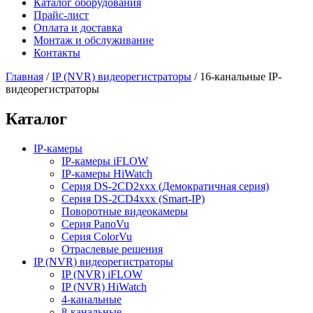
Каталог оборудования
Прайс-лист
Оплата и доставка
Монтаж и обслуживание
Контакты
Главная
/
IP (NVR) видеорегистраторы
/
16-канальные IP-
видеорегистраторы
Каталог
IP-камеры
IP-камеры iFLOW
IP-камеры HiWatch
Серия DS-2CD2xxx (Демократичная серия)
Серия DS-2CD4xxx (Smart-IP)
Поворотные видеокамеры
Серия PanoVu
Серия ColorVu
Отраслевые решения
IP (NVR) видеорегистраторы
IP (NVR) iFLOW
IP (NVR) HiWatch
4-канальные
8-канальные