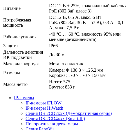
DC 12 В ± 25%, коаксиальный кабель /
Питание
PoE (802.3af, класс 3)
DC 12 В, 0,5 А, макс. 6 Вт
Потребляемая
PoE: (802.3af, 36 В – 57 В), 0,3 A – 0,1
мощность
A, макс. 7,5 Вт
-40 °C…+60 °C, влажность 95% или
Рабочие условия
меньше (безконденсата)
Защита
IP66
Дальность действия
До 30 м
ИК-подсветки
Материал корпуса
Металл / пластик
Камера: Φ 138,3 × 125,2 мм
Размеры
Коробка: 170 × 170 × 150 мм
Нетто: 575 г
Масса нетто
Брутто: 833 г
IP-камеры
IP-камеры iFLOW
IP-камеры HiWatch
Серия DS-2CD2xxx (Демократичная серия)
Серия DS-2CD4xxx (Smart-IP)
Поворотные видеокамеры
Серия PanoVu