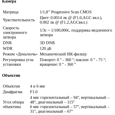
Камера
Матрица
1/1,8’’ Progressive Scan CMOS
Цвет: 0.0014 лк @ (F1.0,AGC вкл.),
Чувствительность
0.002 лк @ (F1.2,AGCвкл.)
Скорость
1/3с ~ 1/100,000с, поддержка медленного
электронного
затвора
затвора
DNR
3D DNR
WDR
120 дБ
Режим «День/ночь»
Механический ИК-фильтр
Регулировка угла
Поворот: 0 ° - 360 °; наклон: 0 ° - 75 °;
установки
вращение: 0 ° - 360 °
Объектив
Объектив
4 и 6 мм
Диафрагма
F1.0
4 мм: горизонтальный – 94°, вертикальный –
Угол обзора
48°, диагональный – 115°
объектива
6 мм: горизонтальный – 57°, вертикальный –
31°, диагональный – 67°