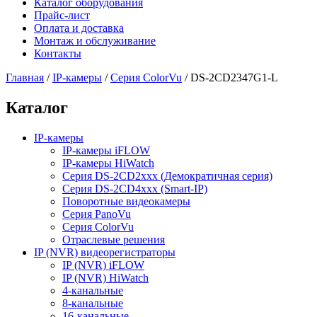
Каталог оборудования
Прайс-лист
Оплата и доставка
Монтаж и обслуживание
Контакты
Главная
/
IP-камеры
/
Серия ColorVu
/
DS-2CD2347G1-L
Каталог
IP-камеры
IP-камеры iFLOW
IP-камеры HiWatch
Серия DS-2CD2xxx (Демократичная серия)
Серия DS-2CD4xxx (Smart-IP)
Поворотные видеокамеры
Серия PanoVu
Серия ColorVu
Отраслевые решения
IP (NVR) видеорегистраторы
IP (NVR) iFLOW
IP (NVR) HiWatch
4-канальные
8-канальные
16-канальные