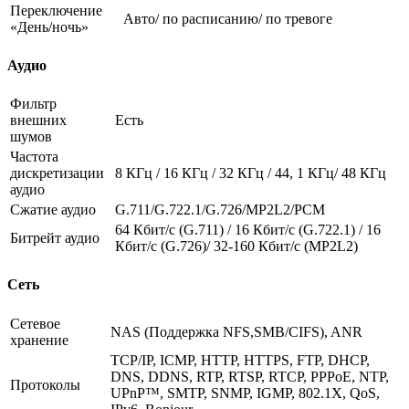
Переключение
Авто/ по расписанию/ по тревоге
«День/ночь»
Аудио
Фильтр
внешних
Есть
шумов
Частота
дискретизации
8 КГц / 16 КГц / 32 КГц / 44, 1 КГц/ 48 КГц
аудио
Сжатие аудио
G.711/G.722.1/G.726/MP2L2/PCM
64 Кбит/с (G.711) / 16 Кбит/с (G.722.1) / 16
Битрейт аудио
Кбит/с (G.726)/ 32-160 Кбит/с (MP2L2)
Сеть
Сетевое
NAS (Поддержка NFS,SMB/CIFS), ANR
хранение
TCP/IP, ICMP, HTTP, HTTPS, FTP, DHCP,
DNS, DDNS, RTP, RTSP, RTCP, PPPoE, NTP,
Протоколы
UPnP™, SMTP, SNMP, IGMP, 802.1X, QoS,