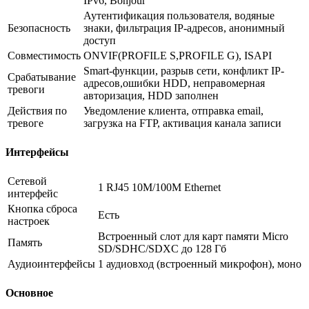
IPv6, Bonjour
Аутентификация пользователя, водяные
Безопасность
знаки, фильтрация IP-адресов, анонимный
доступ
Совместимость
ONVIF(PROFILE S,PROFILE G), ISAPI
Smart-функции, разрыв сети, конфликт IP-
Срабатывание
адресов,ошибки HDD, неправомерная
тревоги
авторизация, HDD заполнен
Действия по
Уведомление клиента, отправка email,
тревоге
загрузка на FTP, активация канала записи
Интерфейсы
Сетевой
1 RJ45 10M/100M Ethernet
интерфейс
Кнопка сброса
Есть
настроек
Встроенный слот для карт памяти Micro
Память
SD/SDHC/SDXC до 128 Гб
Аудиоинтерфейсы
1 аудиовход (встроенный микрофон), моно
Основное