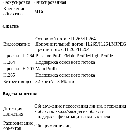
Фокусировка
Фиксированная
Крепление
М16
объектива
Сжатие
Основной поток: H.265/H.264
Видеосжатие
Дополнительный поток: H.265/H.264/MJPEG
Третий поток: H.265/H.264
Профиль H.264
Baseline Profile/Main Profile/High Profile
H.264+
Поддержка основного потока
Профиль H.265
Main Profile
H.265+
Поддержка основного потока
Битрейт видео
32 кбит/с– 8 Мбит/с
Видеоаналитика
Обнаружение пересечения линии, вторжения
Детекция
в область, входа/выхода из области.
движения
Поддержка фильтрации ложных тревог
Распознавание
Обнаружение лиц
объектов