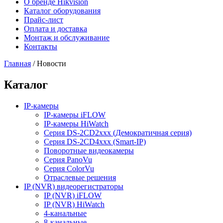
О бренде Hikvision
Каталог оборудования
Прайс-лист
Оплата и доставка
Монтаж и обслуживание
Контакты
Главная
/
Новости
Каталог
IP-камеры
IP-камеры iFLOW
IP-камеры HiWatch
Серия DS-2CD2xxx (Демократичная серия)
Серия DS-2CD4xxx (Smart-IP)
Поворотные видеокамеры
Серия PanoVu
Серия ColorVu
Отраслевые решения
IP (NVR) видеорегистраторы
IP (NVR) iFLOW
IP (NVR) HiWatch
4-канальные
8-канальные