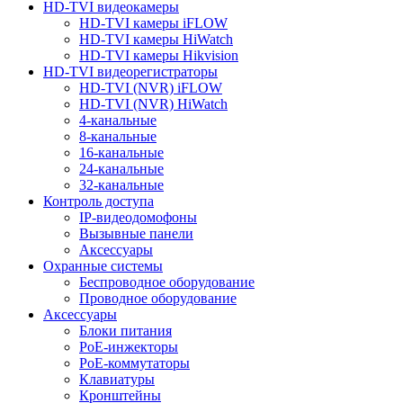
HD-TVI видеокамеры
HD-TVI камеры iFLOW
HD-TVI камеры HiWatch
HD-TVI камеры Hikvision
HD-TVI видеорегистраторы
HD-TVI (NVR) iFLOW
HD-TVI (NVR) HiWatch
4-канальные
8-канальные
16-канальные
24-канальные
32-канальные
Контроль доступа
IP-видеодомофоны
Вызывные панели
Аксессуары
Охранные системы
Беспроводное оборудование
Проводное оборудование
Аксессуары
Блоки питания
PoE-инжекторы
PoE-коммутаторы
Клавиатуры
Кронштейны