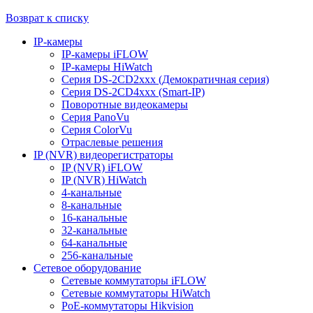
Возврат к списку
IP-камеры
IP-камеры iFLOW
IP-камеры HiWatch
Серия DS-2CD2xxx (Демократичная серия)
Серия DS-2CD4xxx (Smart-IP)
Поворотные видеокамеры
Серия PanoVu
Серия ColorVu
Отраслевые решения
IP (NVR) видеорегистраторы
IP (NVR) iFLOW
IP (NVR) HiWatch
4-канальные
8-канальные
16-канальные
32-канальные
64-канальные
256-канальные
Сетевое оборудование
Сетевые коммутаторы iFLOW
Сетевые коммутаторы HiWatch
PoE-коммутаторы Hikvision