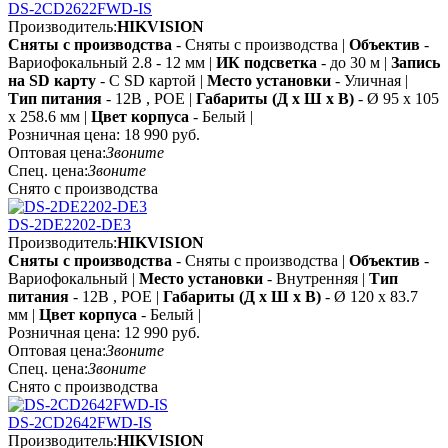
DS-2CD2622FWD-IS
Производитель:
HIKVISION
Сняты с производства
- Сняты с производства |
Объектив
-
Вариофокальный 2.8 - 12 мм |
ИК подсветка
- до 30 м |
Запись
на SD карту
- С SD картой |
Место установки
- Уличная |
Тип питания
- 12В , POE |
Габариты (Д х Ш х В)
- Ø 95 x 105
х 258.6 мм |
Цвет корпуса
- Белый |
Розничная цена:
18 990 руб.
Оптовая цена:
Звоните
Спец. цена:
Звоните
Снято с производства
DS-2DE2202-DE3
Производитель:
HIKVISION
Сняты с производства
- Сняты с производства |
Объектив
-
Вариофокальный |
Место установки
- Внутренняя |
Тип
питания
- 12В , POE |
Габариты (Д х Ш х В)
- Ø 120 х 83.7
мм |
Цвет корпуса
- Белый |
Розничная цена:
12 990 руб.
Оптовая цена:
Звоните
Спец. цена:
Звоните
Снято с производства
DS-2CD2642FWD-IS
Производитель:
HIKVISION