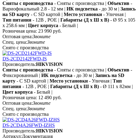
Сняты с производства
- Сняты с производства |
Объектив
-
Вариофокальный 2.8 - 12 мм |
ИК подсветка
- до 30 м |
Запись
на SD карту
- С SD картой |
Место установки
- Уличная |
Тип питания
- 12В , POE |
Габариты (Д х Ш х В)
- Ø 95 x 105
х 258.6 мм |
Цвет корпуса
- Белый |
Розничная цена:
23 990 руб.
Оптовая цена:
Звоните
Спец. цена:
Звоните
Снято с производства
DS-2CD2142FWD-IS
Производитель:
HIKVISION
Сняты с производства
- Сняты с производства |
Объектив
-
Фиксированный |
ИК подсветка
- до 30 м |
Запись на SD
карту
- С SD картой |
Место установки
- Уличная |
Тип
питания
- 12В , POE |
Габариты (Д х Ш х В)
- Ø 111 x 82мм |
Цвет корпуса
- Белый |
Розничная цена:
12 490 руб.
Оптовая цена:
Звоните
Спец. цена:
Звоните
Снято с производства
DS-2CD4A26FWD-IZHS
Производитель:
HIKVISION
Артикул:
Документация