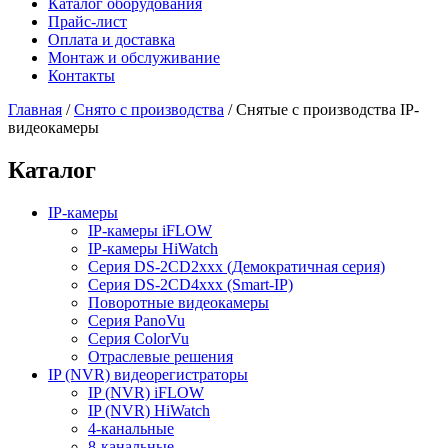
Каталог оборудования
Прайс-лист
Оплата и доставка
Монтаж и обслуживание
Контакты
Главная
/
Снято с производства
/
Снятые с производства IP-
видеокамеры
Каталог
IP-камеры
IP-камеры iFLOW
IP-камеры HiWatch
Серия DS-2CD2xxx (Демократичная серия)
Серия DS-2CD4xxx (Smart-IP)
Поворотные видеокамеры
Серия PanoVu
Серия ColorVu
Отраслевые решения
IP (NVR) видеорегистраторы
IP (NVR) iFLOW
IP (NVR) HiWatch
4-канальные
8-канальные