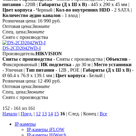
питания
- 220В |
Габариты (Д х Ш х В)
- 445 x 290 x 45 мм |
Цвет корпуса
- Черный |
Кол-во внутренних HDD
- 2 SATA |
Количество аудио каналов
- 1 вход |
Розничная цена:
16 990 руб.
Оптовая цена:
Звоните
Спец. цена:
Звоните
Снято с производства
DS-2CD2042WD-I
Производитель:
HIKVISION
Сняты с производства
- Сняты с производства |
Объектив
-
Фиксированный |
ИК подсветка
- до 30 м |
Место установки
- Уличная |
Тип питания
- 12В , POE |
Габариты (Д х Ш х В)
-
Ø 60.4 x 76.9 x 139.1 мм |
Цвет корпуса
- Белый |
Розничная цена:
12 490 руб.
Оптовая цена:
Звоните
Спец. цена:
Звоните
Снято с производства
152 - 161 из 161
Начало
|
Пред.
|
12
13
14
15
16
| След. | Конец
|
Все
IP-камеры
IP-камеры iFLOW
IP-камеры HiWatch