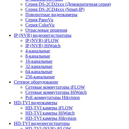
Серия DS-2CD2xxx (Демократичная серия)
Серия DS-2CD4xxx (Smart-IP)
Поворотные видеокамеры
Серия PanoVu
Серия ColorVu
Отраслевые решения
IP (NVR) видеорегистраторы
IP (NVR) iFLOW
IP (NVR) HiWatch
4-канальные
8-канальные
16-канальные
32-канальные
64-канальные
256-канальные
Сетевое оборудование
Сетевые коммутаторы iFLOW
Сетевые коммутаторы HiWatch
PoE-коммутаторы Hikvision
HD-TVI видеокамеры
HD-TVI камеры iFLOW
HD-TVI камеры HiWatch
HD-TVI камеры Hikvision
HD-TVI видеорегистраторы
HD-TVI (NVR) iFLOW