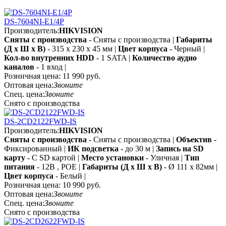
DS-7604NI-E1/4P
Производитель:
HIKVISION
Сняты с производства
- Сняты с производства |
Габариты
(Д х Ш х В)
- 315 x 230 x 45 мм |
Цвет корпуса
- Черный |
Кол-во внутренних HDD
- 1 SATA |
Количество аудио
каналов
- 1 вход |
Розничная цена:
11 990 руб.
Оптовая цена:
Звоните
Спец. цена:
Звоните
Снято с производства
DS-2CD2122FWD-IS
Производитель:
HIKVISION
Сняты с производства
- Сняты с производства |
Объектив
-
Фиксированный |
ИК подсветка
- до 30 м |
Запись на SD
карту
- С SD картой |
Место установки
- Уличная |
Тип
питания
- 12В , POE |
Габариты (Д х Ш х В)
- Ø 111 x 82мм |
Цвет корпуса
- Белый |
Розничная цена:
10 990 руб.
Оптовая цена:
Звоните
Спец. цена:
Звоните
Снято с производства