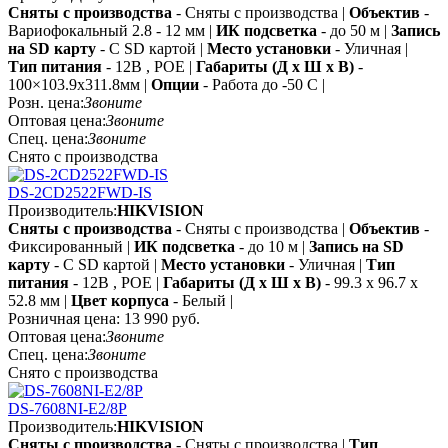
Сняты с производства
- Сняты с производства |
Объектив
-
Вариофокальный 2.8 - 12 мм |
ИК подсветка
- до 50 м |
Запись
на SD карту
- С SD картой |
Место установки
- Уличная |
Тип питания
- 12В , POE |
Габариты (Д х Ш х В)
-
100×103.9x311.8мм |
Опции
- Работа до -50 C |
Розн. цена:
Звоните
Оптовая цена:
Звоните
Спец. цена:
Звоните
Снято с производства
DS-2CD2522FWD-IS
Производитель:
HIKVISION
Сняты с производства
- Сняты с производства |
Объектив
-
Фиксированный |
ИК подсветка
- до 10 м |
Запись на SD
карту
- С SD картой |
Место установки
- Уличная |
Тип
питания
- 12В , POE |
Габариты (Д х Ш х В)
- 99.3 x 96.7 x
52.8 мм |
Цвет корпуса
- Белый |
Розничная цена:
13 990 руб.
Оптовая цена:
Звоните
Спец. цена:
Звоните
Снято с производства
DS-7608NI-E2/8P
Производитель:
HIKVISION
Сняты с производства
- Сняты с производства |
Тип