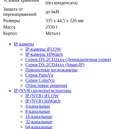
Условия хранения
(без конденсата)
Защита от
до 6кВ
перенапряжений
Размеры
335 х 44,5 х 226 мм
Масса
2550 г
Корпус
Металл
IP-камеры
IP-камеры iFLOW
IP-камеры HiWatch
Серия DS-2CD2xxx (Демократичная серия)
Серия DS-2CD4xxx (Smart-IP)
Поворотные видеокамеры
Серия PanoVu
Серия ColorVu
Отраслевые решения
IP (NVR) видеорегистраторы
IP (NVR) iFLOW
IP (NVR) HiWatch
4-канальные
8-канальные
16-канальные
32-канальные
64-канальные