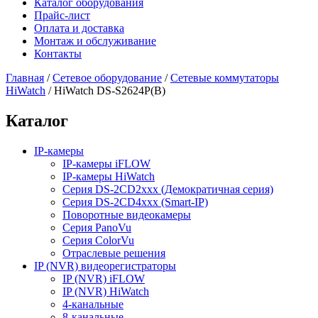
Каталог оборудования
Прайс-лист
Оплата и доставка
Монтаж и обслуживание
Контакты
Главная
/
Сетевое оборудование
/
Сетевые коммутаторы
HiWatch
/
HiWatch DS-S2624P(B)
Каталог
IP-камеры
IP-камеры iFLOW
IP-камеры HiWatch
Серия DS-2CD2xxx (Демократичная серия)
Серия DS-2CD4xxx (Smart-IP)
Поворотные видеокамеры
Серия PanoVu
Серия ColorVu
Отраслевые решения
IP (NVR) видеорегистраторы
IP (NVR) iFLOW
IP (NVR) HiWatch
4-канальные
8-канальные