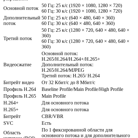
50 Гц: 25 к/с (1920 × 1080, 1280 × 720)
Основной поток
60 Гц: 30 к/с (1920 × 1080, 1280 × 720)
Дополнительный
50 Гц: 25 к/с (640 × 480, 640 × 360)
поток
60 Гц: 30 к/с (640 × 480, 640 × 360)
50 Гц: 25 к/с (1280 × 720, 640 × 480, 640 ×
360)
Третий поток
60 Гц: 30 к/с (1280 × 720, 640 × 480, 640 ×
360)
Основной поток:
H.265/H.264/H.264+/H.265+
Видеосжатие
Дополнительный поток:
H.265/H.264/MJPEG
Третий поток: H.265/ H.264
Битрейт видео
От 32 Кбит/с до 8 Мбит/с
Профиль H.264
Baseline Profile/Main Profile/High Profile
Профиль H.265
Main Profile
H.264+
Для основного потока
H.265+
Для основного потока
Битрейт
CBR/VBR
SVC
Есть
По 1 фиксированной области для
Область
основного потока и для дополнительного