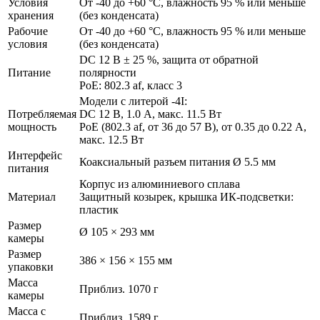
Условия
От -40 до +60 °C, влажность 95 % или меньше
хранения
(без конденсата)
Рабочие
От -40 до +60 °C, влажность 95 % или меньше
условия
(без конденсата)
DC 12 В ± 25 %, защита от обратной
Питание
полярности
PoE: 802.3 af, класс 3
Модели с литерой -4I:
Потребляемая
DC 12 В, 1.0 А, макс. 11.5 Вт
мощность
PoE (802.3 af, от 36 до 57 В), от 0.35 до 0.22 A,
макс. 12.5 Вт
Интерфейс
Коаксиальный разъем питания Ø 5.5 мм
питания
Корпус из алюминиевого сплава
Материал
Защитный козырек, крышка ИК-подсветки:
пластик
Размер
Ø 105 × 293 мм
камеры
Размер
386 × 156 × 155 мм
упаковки
Масса
Приблиз. 1070 г
камеры
Масса с
Приблиз. 1589 г