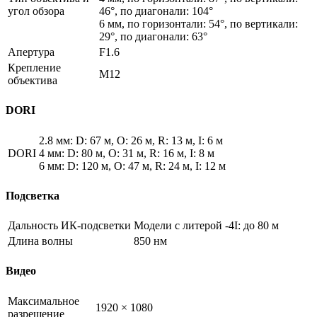
угол обзора
46°, по диагонали: 104°
6 мм, по горизонтали: 54°, по вертикали:
29°, по диагонали: 63°
Апертура
F1.6
Крепление
M12
объектива
DORI
2.8 мм: D: 67 м, O: 26 м, R: 13 м, I: 6 м
DORI
4 мм: D: 80 м, O: 31 м, R: 16 м, I: 8 м
6 мм: D: 120 м, O: 47 м, R: 24 м, I: 12 м
Подсветка
Дальность ИК-подсветки
Модели с литерой -4I: до 80 м
Длина волны
850 нм
Видео
Максимальное
1920 × 1080
разрешение