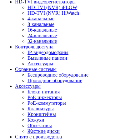
HD-TVI видеорегистраторы
HD-TVI (NVR) iFLOW
HD-TVI (NVR) HiWatch
4-канальные
8-канальные
16-канальные
24-канальные
32-канальные
Контроль доступа
IP-видеодомофоны
Вызывные панели
Аксессуары
Охранные системы
Беспроводное оборудование
Проводное оборудование
Аксессуары
Блоки питания
PoE-инжекторы
PoE-коммутаторы
Клавиатуры
Кронштейны
Кожухи
Объективы
Жесткие диски
Снято с производства