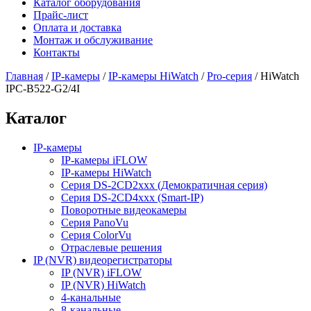
Каталог оборудования
Прайс-лист
Оплата и доставка
Монтаж и обслуживание
Контакты
Главная
/
IP-камеры
/
IP-камеры HiWatch
/
Pro-серия
/
HiWatch
IPC-B522-G2/4I
Каталог
IP-камеры
IP-камеры iFLOW
IP-камеры HiWatch
Серия DS-2CD2xxx (Демократичная серия)
Серия DS-2CD4xxx (Smart-IP)
Поворотные видеокамеры
Серия PanoVu
Серия ColorVu
Отраслевые решения
IP (NVR) видеорегистраторы
IP (NVR) iFLOW
IP (NVR) HiWatch
4-канальные
8-канальные