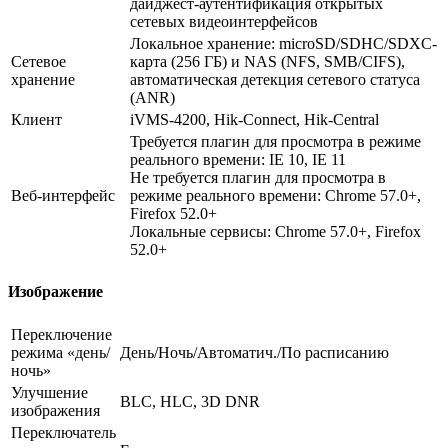
дайджест-аутентификация открытых
сетевых видеоинтерфейсов
Локальное хранение: microSD/SDHC/SDXC-
Сетевое
карта (256 ГБ) и NAS (NFS, SMB/CIFS),
хранение
автоматическая детекция сетевого статуса
(ANR)
Клиент
iVMS-4200, Hik-Connect, Hik-Central
Требуется плагин для просмотра в режиме
реального времени: IE 10, IE 11
Не требуется плагин для просмотра в
Веб-интерфейс
режиме реального времени: Chrome 57.0+,
Firefox 52.0+
Локальные сервисы: Chrome 57.0+, Firefox
52.0+
Изображение
Переключение
режима «день/
День/Ночь/Автоматич./По расписанию
ночь»
Улучшение
BLC, HLC, 3D DNR
изображения
Переключатель