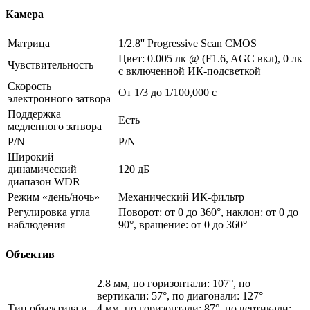
Камера
Матрица
1/2.8'' Progressive Scan CMOS
Цвет: 0.005 лк @ (F1.6, AGC вкл), 0 лк
Чувствительность
с включенной ИК-подсветкой
Скорость
От 1/3 до 1/100,000 с
электронного затвора
Поддержка
Есть
медленного затвора
P/N
P/N
Широкий
динамический
120 дБ
диапазон WDR
Режим «день/ночь»
Механический ИК-фильтр
Регулировка угла
Поворот: от 0 до 360°, наклон: от 0 до
наблюдения
90°, вращение: от 0 до 360°
Объектив
2.8 мм, по горизонтали: 107°, по
вертикали: 57°, по диагонали: 127°
Тип объектива и
4 мм, по горизонтали: 87°, по вертикали: