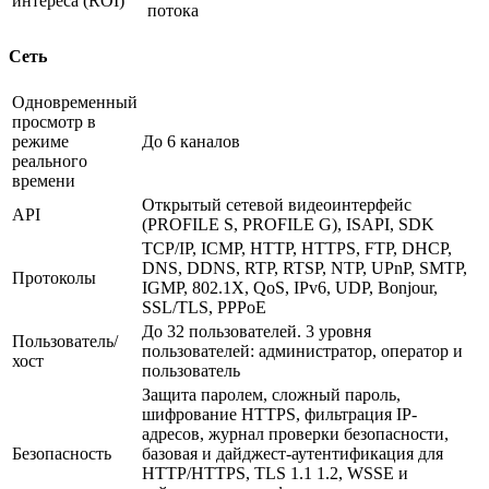
интереса (ROI)
потока
Сеть
Одновременный
просмотр в
режиме
До 6 каналов
реального
времени
Открытый сетевой видеоинтерфейс
API
(PROFILE S, PROFILE G), ISAPI, SDK
TCP/IP, ICMP, HTTP, HTTPS, FTP, DHCP,
DNS, DDNS, RTP, RTSP, NTP, UPnP, SMTP,
Протоколы
IGMP, 802.1X, QoS, IPv6, UDP, Bonjour,
SSL/TLS, PPPoE
До 32 пользователей. 3 уровня
Пользователь/
пользователей: администратор, оператор и
хост
пользователь
Защита паролем, сложный пароль,
шифрование HTTPS, фильтрация IP-
адресов, журнал проверки безопасности,
Безопасность
базовая и дайджест-аутентификация для
HTTP/HTTPS, TLS 1.1 1.2, WSSE и