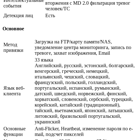
Интеллектуальные
вторжения с MD 2.0 фильтрация тревог
события
человек/ТС
Детекция лиц
Есть
Основное
Загрузка на FTP/карту памяти/NAS,
Метод
уведомление центра мониторинга, запись по
привязки
тревоге, захват изображения, Email
33 языка
Английский, русский, эстонский, болгарский,
венгерский, греческий, немецкий,
итальянский, чешский, словацкий,
французский, польский, голландский,
Язык веб-
португальский, испанский, румынский,
клиента
датский, шведский, норвежский, финский,
хорватский, словенский, сербский, турецкий,
корейский, китайский (традиционный),
тайский, вьетнамский, японский, латышский,
литовский, бразильский португальский,
украинский
Основные
Anti-Flicker, Heartbeat, изменение пароля по e-
функции
mail, подсчет пикселей