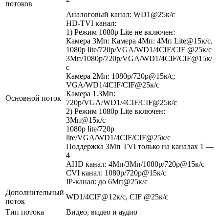
потоков
Аналоговый канал: WD1@25к/с
HD-TVI канал:
1) Режим 1080p Lite не включен:
Камера 3Мп: Камера 4Мп: 4Мп Lite@15к/с,
1080p lite/720p/VGA/WD1/4CIF/CIF @25к/с
3Мп/1080p/720p/VGA/WD1/4CIF/CIF@15к/
с
Камера 2Мп: 1080p/720p@15к/с;
VGA/WD1/4CIF/CIF@25к/с
Камера 1.3Мп:
Основной поток
720p/VGA/WD1/4CIF/CIF@25к/c
2) Режим 1080p Lite включен:
3Мп@15к/c
1080p lite/720p
lite/VGA/WD1/4CIF/CIF@25к/c
Поддержка 3Мп TVI только на каналах 1 —
4
AHD канал: 4Мп/3Мп/1080p/720p@15к/с
CVI канал: 1080p/720p@15к/с
IP-канал: до 6Mп@25к/с
Дополнительный
WD1/4CIF@12к/с, CIF @25к/с
поток
Тип потока
Видео, видео и аудио