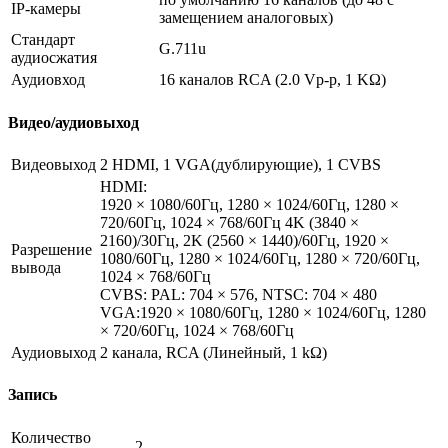
IP-камеры
замещением аналоговых)
Стандарт
G.711u
аудиосжатия
Аудиовход
16 каналов RCA (2.0 Vp-p, 1 KΩ)
Видео/аудиовыход
Видеовыход
2 HDMI, 1 VGA(дублирующие), 1 CVBS
HDMI:
1920 × 1080/60Гц, 1280 × 1024/60Гц, 1280 ×
720/60Гц, 1024 × 768/60Гц 4K (3840 ×
2160)/30Гц, 2K (2560 × 1440)/60Гц, 1920 ×
Разрешение
1080/60Гц, 1280 × 1024/60Гц, 1280 × 720/60Гц,
вывода
1024 × 768/60Гц
CVBS: PAL: 704 × 576, NTSC: 704 × 480
VGA:1920 × 1080/60Гц, 1280 × 1024/60Гц, 1280
× 720/60Гц, 1024 × 768/60Гц
Аудиовыход
2 канала, RCA (Линейный, 1 kΩ)
Запись
Количество
2