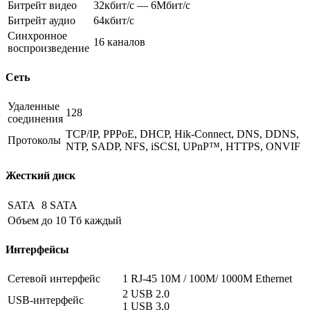
Битрейт видео
32кбит/с — 6Мбит/с
Битрейт аудио
64кбит/с
Синхронное
16 каналов
воспроизведение
Сеть
Удаленные
128
соединения
TCP/IP, PPPoE, DHCP, Hik-Connect, DNS, DDNS,
Протоколы
NTP, SADP, NFS, iSCSI, UPnP™, HTTPS, ONVIF
Жесткий диск
SATA
8 SATA
Объем
до 10 Тб каждый
Интерфейсы
Сетевой интерфейс
1 RJ-45 10M / 100M/ 1000M Ethernet
2 USB 2.0
USB-интерфейс
1 USB 3.0