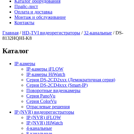
Каталог оборудования
Прайс-лист
Оплата и доставка
Монтаж и обслуживание
Контакты
Главная
/
HD-TVI видеорегистраторы
/
32-канальные
/
DS-
8132HQHI-K8
Каталог
IP-камеры
IP-камеры iFLOW
IP-камеры HiWatch
Серия DS-2CD2xxx (Демократичная серия)
Серия DS-2CD4xxx (Smart-IP)
Поворотные видеокамеры
Серия PanoVu
Серия ColorVu
Отраслевые решения
IP (NVR) видеорегистраторы
IP (NVR) iFLOW
IP (NVR) HiWatch
4-канальные
8-канальные