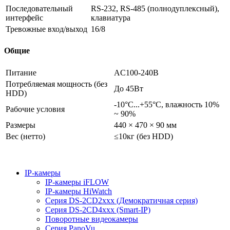
Последовательный
RS-232, RS-485 (полнодуплексный),
интерфейс
клавиатура
Тревожные вход/выход
16/8
Общие
Питание
AC100-240В
Потребляемая мощность (без
До 45Вт
HDD)
-10°C...+55°C, влажность 10%
Рабочие условия
~ 90%
Размеры
440 × 470 × 90 мм
Вес (нетто)
≤10кг (без HDD)
IP-камеры
IP-камеры iFLOW
IP-камеры HiWatch
Серия DS-2CD2xxx (Демократичная серия)
Серия DS-2CD4xxx (Smart-IP)
Поворотные видеокамеры
Серия PanoVu